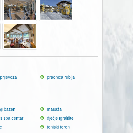
prijevoza
praonica rublja
ji bazen
masaža
ss spa centar
dječje igralište
je
teniski teren