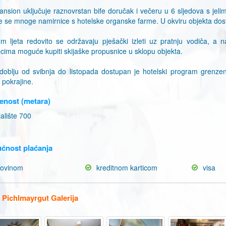
ansion uključuje raznovrstan bife doručak i večeru u 6 sljedova s jeli
te se mnoge namirnice s hotelske organske farme. U okviru objekta dostu
om ljeta redovito se održavaju pješački izleti uz pratnju vodiča, a n
cima moguće kupiti skijaške propusnice u sklopu objekta.
doblju od svibnja do listopada dostupan je hotelski program grenzen.
 pokrajine.
enost (metara)
alište 700
ćnost plaćanja
tovinom
kreditnom karticom
visa
 Pichlmayrgut Galerija