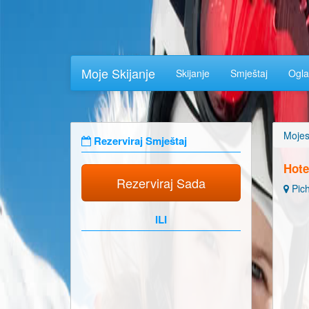
Moje Skijanje
Skijanje
Smještaj
Ogla
Mojes
Rezerviraj Smještaj
Hote
Rezerviraj Sada
Pich
ILI