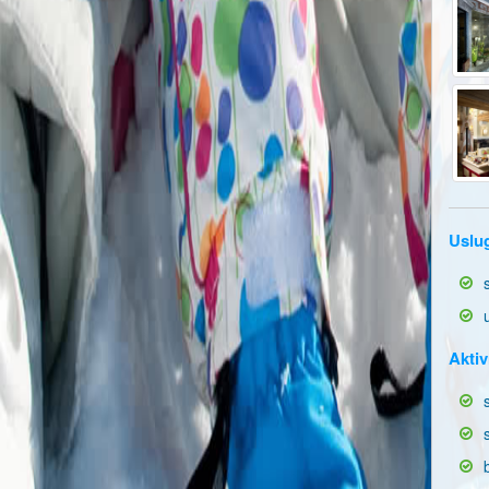
Uslu
Aktiv
b