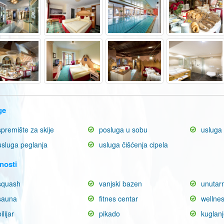
ge
spremište za skije
posluga u sobu
usluga 
usluga peglanja
usluga čišćenja cipela
nosti
squash
vanjski bazen
unutarn
sauna
fitnes centar
wellne
ilijar
pikado
kuglan