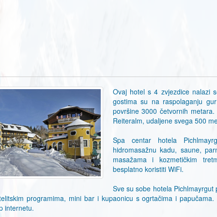
Ovaj hotel s 4 zvjezdice nalazi 
gostima su na raspolaganju gurm
površine 3000 četvornih metara. 
Reiteralm, udaljene svega 500 me
Spa centar hotela Pichlmayrg
hidromasažnu kadu, saune, parn
masažama i kozmetičkim tretm
besplatno koristiti WiFi.
Sve su sobe hotela Pichlmayrgut 
telitskim programima, mini bar i kupaonicu s ogrtačima i papučama.
p internetu.