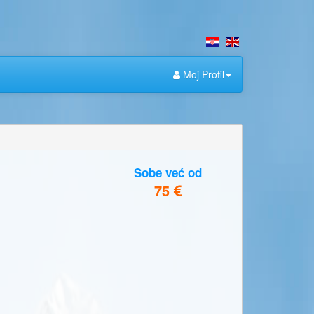
Moj Profil
Sobe već od
75