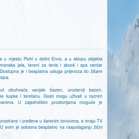
se u mjestu Pichl u dolini Enns, a u sklopu objekta
anska jela, tereni za tenis i skvoš i spa centar
Dostupna je i besplatna usluga prijevoza do žičare
tara.
ut obuhvaća vanjski bazen, unutarnji bazen,
e kupke i teretanu. Gosti mogu uživati u raznim
anima. U zajedničkim prostorijama moguće je
prostrane i uređene u šarenim tonovima, a imaju TV
 U svim je sobama besplatno na raspolaganju žični