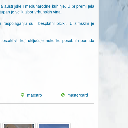
ma austrijske i međunarodne kuhinje. U pripremi jela
pan je velik izbor vrhunskih vina.
a raspolaganju su i besplatni bicikli. U zimskim je
los.aktiv!, koji uključuje nekoliko posebnih ponuda
maestro
mastercard