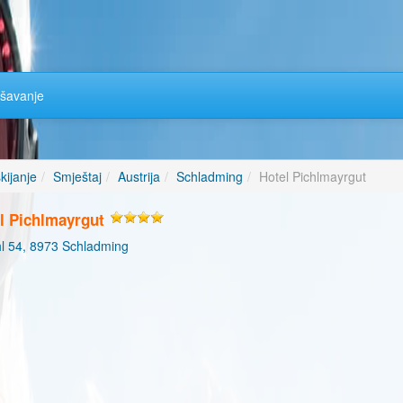
šavanje
kijanje
Smještaj
Austrija
Schladming
Hotel Pichlmayrgut
l Pichlmayrgut
l 54, 8973 Schladming