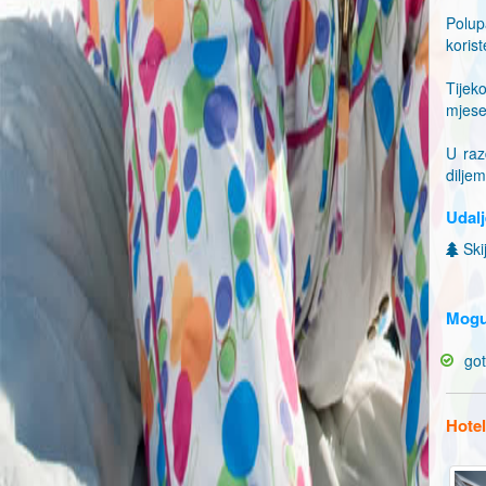
Polup
koris
Tijek
mjese
U raz
diljem
Udalj
Skij
Mogu
go
Hotel